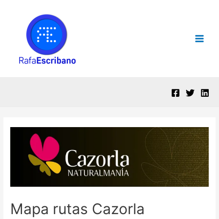
Ir
al
contenido
Main
Men
Mapa rutas Cazorla